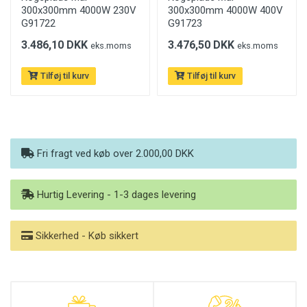
300x300mm 4000W 230V
300x300mm 4000W 400V
G91722
G91723
3.486,10 DKK
3.476,50 DKK
eks.moms
eks.moms
Tilføj til kurv
Tilføj til kurv
Fri fragt ved køb over 2.000,00 DKK
Hurtig Levering - 1-3 dages levering
Sikkerhed - Køb sikkert