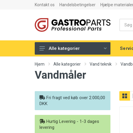
Kontakt os
Handelsbetingelser
Hjælpe materiale
Servi
Alle kategorier
Elektriske komponenter
Hjem
Alle kategorier
Vand teknik
Vandb
Vandmåler
Gas komponenter
Inventar
Mekaniske komponenter
Fri fragt ved køb over 2.000,00
DKK
Pizza Master
Sæbe & Kemi
Hurtig Levering - 1-3 dages
Tætningslister
levering