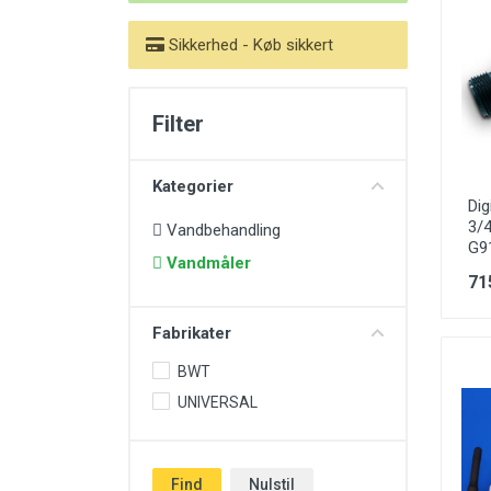
Vand teknik
Sikkerhed - Køb sikkert
Filter
Kategorier
Dig
3/4
Vandbehandling
G9
Vandmåler
71
Fabrikater
BWT
UNIVERSAL
Find
Nulstil