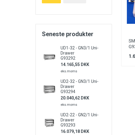
Seneste produkter
SMS
G9
UD1-32 - GN3/1 Uni-
Drawer
1.
G93292
14.165,55 DKK
eks.moms
UD2-32 - GN3/1 Uni-
Drawer
G93294
20.040,62 DKK
eks.moms
UD2-22 - GN2/1 Uni-
Drawer
G93293
16.079,18 DKK