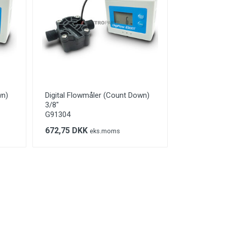
wn)
Digital Flowmåler (Count Down)
3/8″
G91304
672,75 DKK
eks.moms