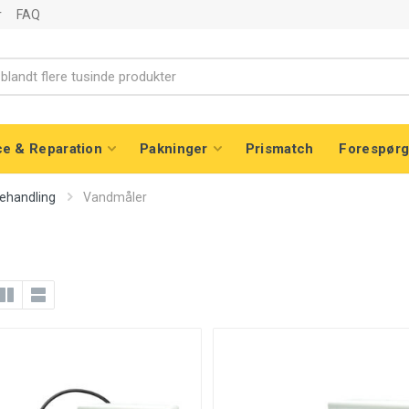
r
FAQ
ce & Reparation
Pakninger
Prismatch
Forespørg
ehandling
Vandmåler