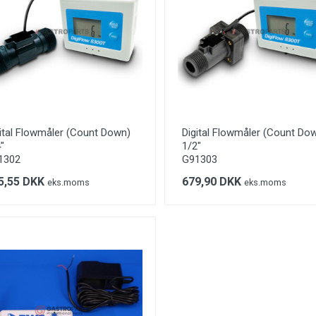
ital Flowmåler (Count Down)
Digital Flowmåler (Count Do
″
1/2″
1302
G91303
5,55 DKK
679,90 DKK
eks.moms
eks.moms