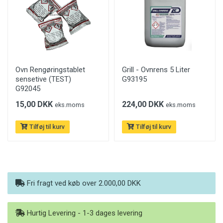
Ovn Rengøringstablet
Grill - Ovnrens 5 Liter
sensetive (TEST)
G93195
G92045
15,00 DKK
224,00 DKK
eks.moms
eks.moms
Tilføj til kurv
Tilføj til kurv
Fri fragt ved køb over 2.000,00 DKK
Hurtig Levering - 1-3 dages levering