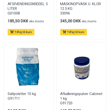
AFSPÆNDINGSMIDDEL 5
MASKINOPVASK U. KLOR
LITER
12.5 KG
G01008
53096
185,50 DKK
345,00 DKK
eks.moms
eks.moms
Tilføj til kurv
Tilføj til kurv
Saltpoletter 10 kg
Afkalkningspulver Calcinet
G91711
1 kg
G91720