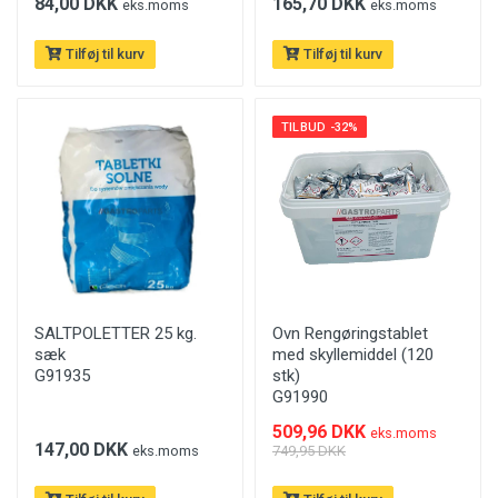
84,00 DKK
165,70 DKK
eks.moms
eks.moms
Tilføj til kurv
Tilføj til kurv
TILBUD -32%
SALTPOLETTER 25 kg.
Ovn Rengøringstablet
sæk
med skyllemiddel (120
G91935
stk)
G91990
509,96 DKK
eks.moms
147,00 DKK
eks.moms
749,95 DKK