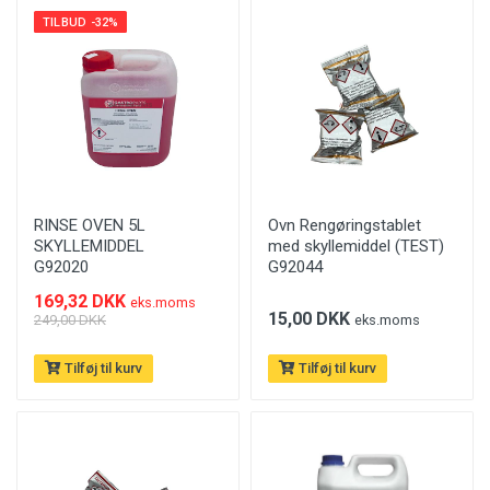
TILBUD -32%
RINSE OVEN 5L
Ovn Rengøringstablet
SKYLLEMIDDEL
med skyllemiddel (TEST)
G92020
G92044
169,32 DKK
eks.moms
15,00 DKK
249,00 DKK
eks.moms
Tilføj til kurv
Tilføj til kurv