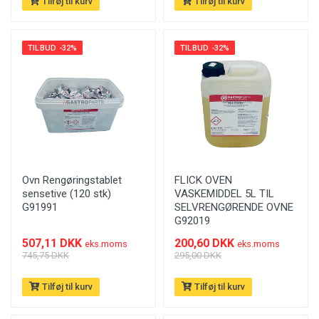
Tilføj til kurv
Tilføj til kurv
TILBUD -32%
TILBUD -32%
Ovn Rengøringstablet
FLICK OVEN
sensetive (120 stk)
VASKEMIDDEL 5L TIL
G91991
SELVRENGØRENDE OVNE
G92019
507,11 DKK
200,60 DKK
eks.moms
eks.moms
745,75 DKK
295,00 DKK
Tilføj til kurv
Tilføj til kurv