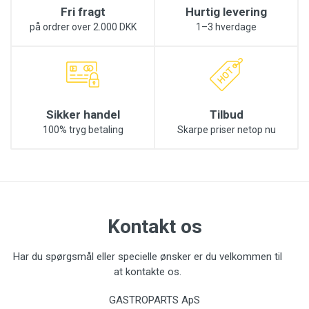
Fri fragt
Hurtig levering
på ordrer over 2.000 DKK
1–3 hverdage
skriv kommentar til pris-matchen
Sikker handel
Tilbud
100% tryg betaling
Skarpe priser netop nu
Send besked
Kontakt os
Har du spørgsmål eller specielle ønsker er du velkommen til
at kontakte os.
GASTROPARTS ApS